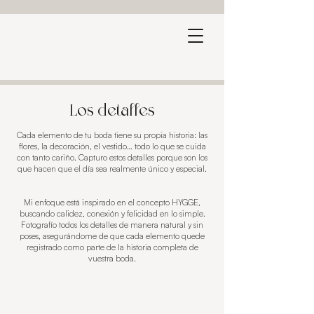
Los detalles
Cada elemento de tu boda tiene su propia historia: las
flores, la decoración, el vestido… todo lo que se cuida
con tanto cariño. Capturo estos detalles porque son los
que hacen que el día sea realmente único y especial.
Mi enfoque está inspirado en el concepto HYGGE,
buscando calidez, conexión y felicidad en lo simple.
Fotografío todos los detalles de manera natural y sin
poses, asegurándome de que cada elemento quede
registrado como parte de la historia completa de
vuestra boda.
Trabajo en Barcelona, Girona, Tarragona y destinos cercanos, y también puedo
desplazarme donde queráis para capturar los detalles allí donde celebréis vuestro día.
Cada fotografía refleja la atención, el cuidado y la autenticidad de vuestra boda,
creando recuerdos que os acompañarán toda la vida.
Si queréis un reportaje que capture todos los detalles que hacen vuestra boda única,